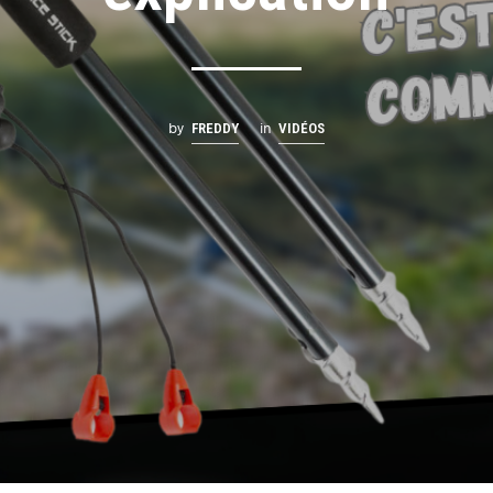
by
in
FREDDY
VIDÉOS