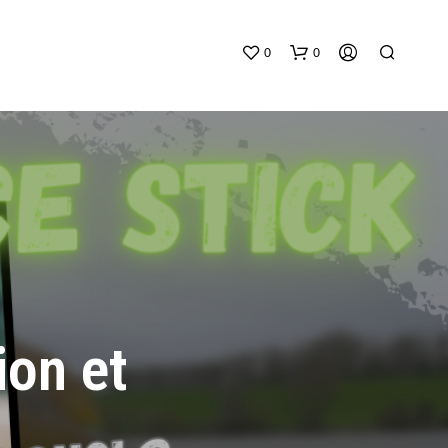
0
0
V
O
T
ion et
R
E
P
A
N
I