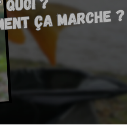
E
R
E
S
T
V
I
D
E
.