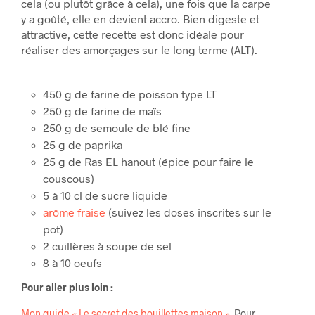
cela (ou plutôt grâce à cela), une fois que la carpe
y a goûté, elle en devient accro. Bien digeste et
attractive, cette recette est donc idéale pour
réaliser des amorçages sur le long terme (ALT).
450 g de farine de poisson type LT
250 g de farine de maïs
250 g de semoule de blé fine
25 g de paprika
25 g de Ras EL hanout (épice pour faire le
couscous)
5 à 10 cl de sucre liquide
arôme fraise
(suivez les doses inscrites sur le
pot)
2 cuillères à soupe de sel
8 à 10 oeufs
Pour aller plus loin :
Mon guide « Le secret des bouillettes maison »
.
Pour