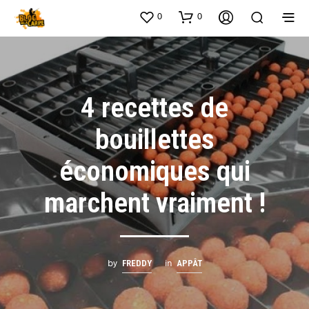
0
0
4 recettes de
bouillettes
économiques qui
marchent vraiment !
by
in
FREDDY
APPÂT