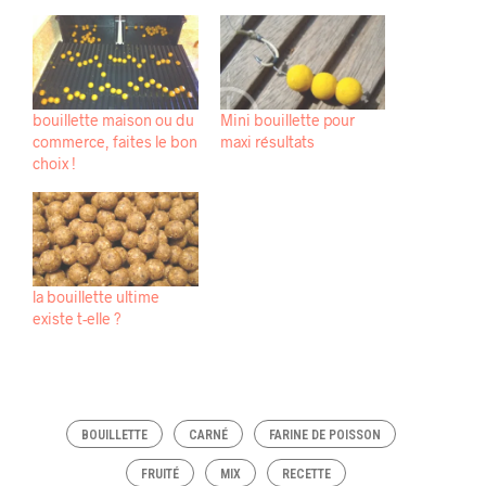
bouillette maison ou du
Mini bouillette pour
commerce, faites le bon
maxi résultats
choix !
la bouillette ultime
existe t-elle ?
BOUILLETTE
CARNÉ
FARINE DE POISSON
FRUITÉ
MIX
RECETTE