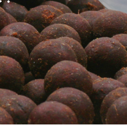
E
R
E
S
T
V
I
D
E
.