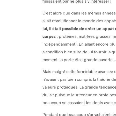
finissaient par ne plus s’y intéresser !
C’est alors que dans les mêmes années,
allait révolutionner le monde des appât
lui, il était possible de créer un app
carpes
: protéines, matières grasses, m
indépendamment). En allant encore plus l
à condition bien sûre de lui fournir la q
moment, la porte était grande ouverte…
Mais malgré cette formidable avancée 
n’avaient pas bien compris la théorie d
valeurs protéiques. La grande tendance
du lait puisque leur teneur en protéine
beaucoup se cassaient les dents avec ce
Pendant que beaucoup s’arrachaient les