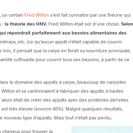
 un certain
Fred Wilton
s’est fait connaître par une théorie qui
s :
la théorie des HNV.
Fred Wilton était sûr d’une chose.
Selo
ât qui répondrait parfaitement aux besoins alimentaires des
inéraux, etc. (ce qu’aucun appât n’était capable de couvrir
oin, il pensait que la carpe en ferait sa nourriture principale,
uantité suffisante pour couvrir tous ses besoins, à partir de ce
dans le domaine des appâts à carpe, beaucoup de carpistes
e Wilton et se cantonnaient à fabriquer des appâts à hautes
 alors était de créer des appâts avec des protéines dérivées
s est très élevée (environ 80%). Malgré quelques résultats,
 nouveau type d’appâts. Mais tout n’était pas perdu.
 cheveux pour trouver la