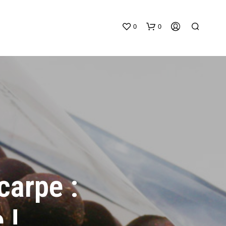
0
0
V
O
T
carpe :
R
E
P
A
 !
N
I