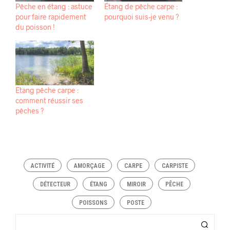
Pêche en étang : astuce
Étang de pêche carpe :
pour faire rapidement
pourquoi suis-je venu ?
du poisson !
Etang pêche carpe :
comment réussir ses
pêches ?
ACTIVITÉ
AMORÇAGE
CARPE
CARPISTE
DÉTECTEUR
ÉTANG
MIROIR
PÊCHE
POISSONS
POSTE