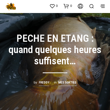
0
0
PECHE EN ETANG :
quand quelques heures
suffisent…
by
in
FREDDY
MES SORTIES