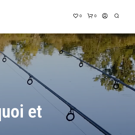
0
0
V
O
T
uoi et
R
E
P
A
N
I