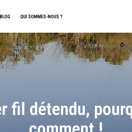
BLOG
QUI SOMMES-NOUS ?
r fil détendu, pourq
comment !