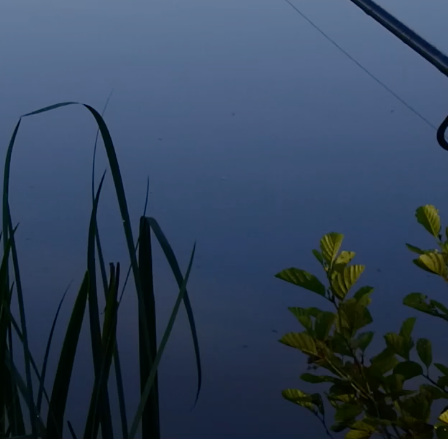
E
R
E
S
T
V
I
D
E
.