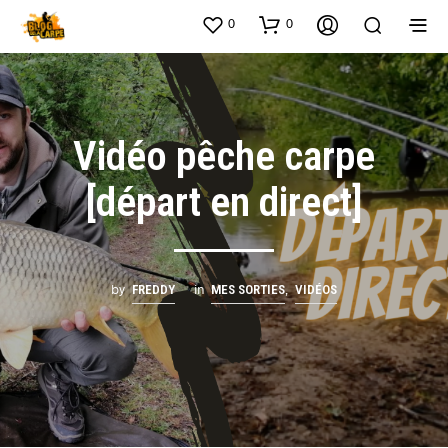
0
0
Vidéo pêche carpe
[départ en direct]
by
in
,
FREDDY
MES SORTIES
VIDÉOS