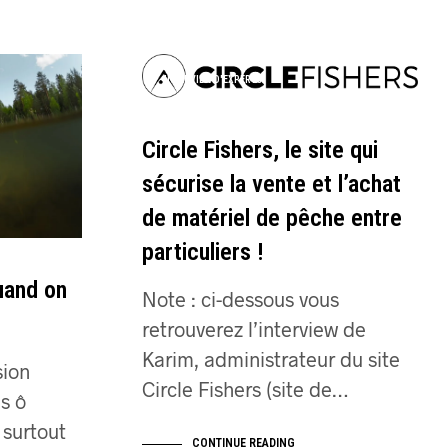
E
R
E
S
INTERVIEW D'EXPERTS
T
V
I
Circle Fishers, le site qui
D
E
sécurise la vente et l’achat
.
de matériel de pêche entre
particuliers !
uand on
Note : ci-dessous vous
retrouverez l’interview de
Karim, administrateur du site
sion
Circle Fishers (site de…
s ô
surtout
CONTINUE READING