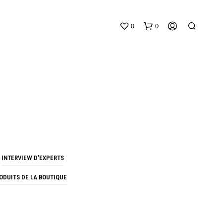
0
0
V
O
INTERVIEW D'EXPERTS
T
R
ODUITS DE LA BOUTIQUE
E
P
A
N
I