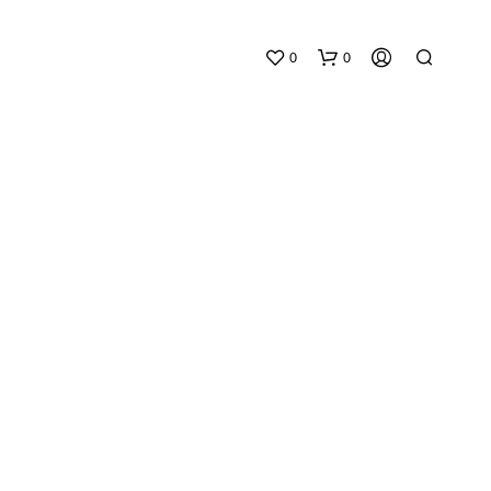
0
0
V
O
T
R
E
P
A
N
I