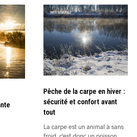
E
R
INFO GÉNÉRALE
E
S
T
V
I
D
E
.
Pêche de la carpe en hiver :
sécurité et confort avant
ante
tout
La carpe est un animal à sans
froid, c'est donc un poisson