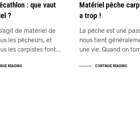
cathlon : que vaut
Matériel pêche carp
el ?
a trop !
 s'agit de matériel de
La pêche est une pass
us les pêcheurs, et
nous tient généralem
us les carpistes font…
une vie. Quand on t
INUE READING
CONTINUE READING