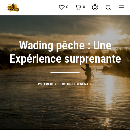
0
0
Wading pêche : Une
Expérience surprenante
by
in
FREDDY
INFO GÉNÉRALE