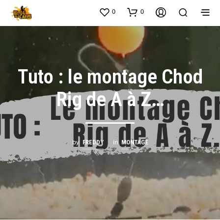
0
0
Tuto : le montage Chod
Rig de A à Z…
by
in
FREDDY
MONTAGE