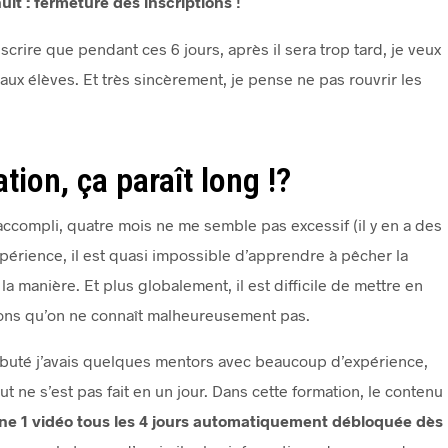
it : fermeture des inscriptions !
rire que pendant ces 6 jours, après il sera trop tard, je veux
ux élèves. Et très sincèrement, je pense ne pas rouvrir les
ion, ça paraît long !?
accompli, quatre mois ne me semble pas excessif (il y en a des
expérience, il est quasi impossible d’apprendre à pêcher la
a manière. Et plus globalement, il est difficile de mettre en
ions qu’on ne connaît malheureusement pas.
ébuté j’avais quelques mentors avec beaucoup d’expérience,
 ne s’est pas fait en un jour. Dans cette formation, le contenu
e 1 vidéo tous les 4 jours automatiquement débloquée dès