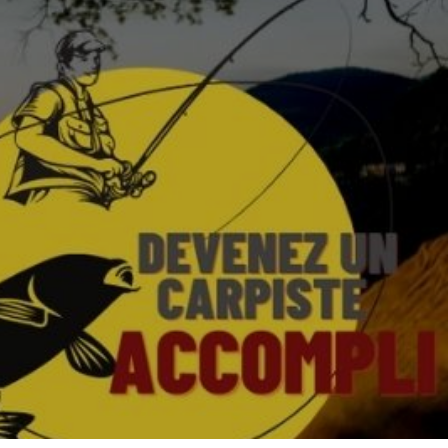
E
R
E
S
T
V
I
D
E
.