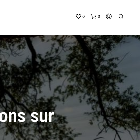
0
0
V
O
T
ons sur
R
E
P
A
N
I