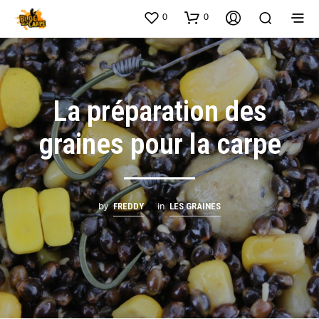
0
0
La préparation des
graines pour la carpe
by
in
FREDDY
LES GRAINES