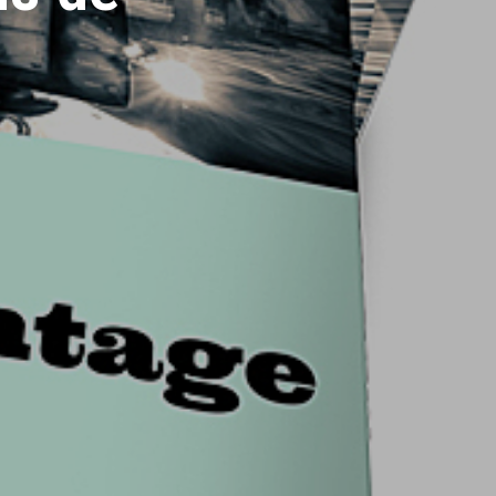
E
R
E
S
T
V
I
D
E
.