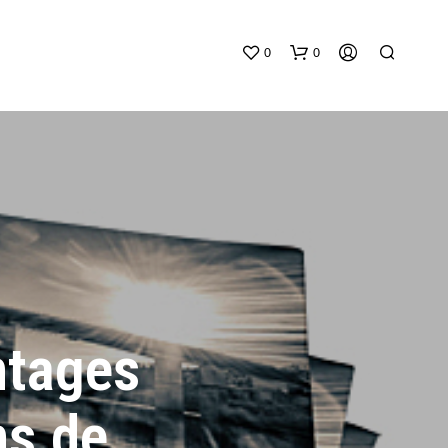
0
0
V
O
T
ntages
R
E
P
A
ns de
N
I