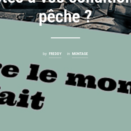
pêche ?
by
in
FREDDY
MONTAGE