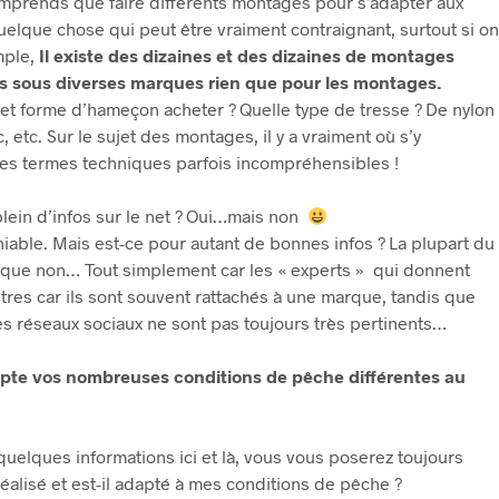
omprends que faire différents montages pour s’adapter aux
lque chose qui peut être vraiment contraignant, surtout si on
mple,
Il existe des dizaines et des dizaines de montages
ts sous diverses marques rien que pour les montages.
t forme d’hameçon acheter ? Quelle type de tresse ? De nylon
, etc. Sur le sujet des montages, il y a vraiment où s’y
es termes techniques parfois incompréhensibles !
plein d’infos sur le net ? Oui…mais non
éniable. Mais est-ce pour autant de bonnes infos ? La plupart du
que non… Tout simplement car les « experts » qui donnent
res car ils sont souvent rattachés à une marque, tandis que
les réseaux sociaux ne sont pas toujours très pertinents…
pte vos nombreuses conditions de pêche différentes au
 quelques informations ici et là, vous vous poserez toujours
réalisé et est-il adapté à mes conditions de pêche ?