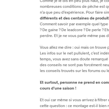
Comme je le dis en peu plus haut, je c
nombreuses conditions de pêche est que
n’a que peu d’expérience. Pour faire si
différents et des centaines de produi
Comment savoir par exemple quel type e
? De gaine ? De leadcore ? De perle ? Etc
perdre. Et je ne vous parle même pas d
Vous allez me dire : oui mais on trouve 
Les infos sur le net pullulent, c’est ind
temps, vous avez sans doute remarqué 
des conseils ne sont pas forcément neut
les conseils trouvés sur les forums ou 
Et surtout, personne ne prend en com
cours d’une saison !
Et oui car même si vous arrivez à filtrer
cette question : ce montage est-il bien 