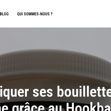
BLOG
QUI SOMMES-NOUS ?
iquer ses bouillett
e grâce au Hookbai