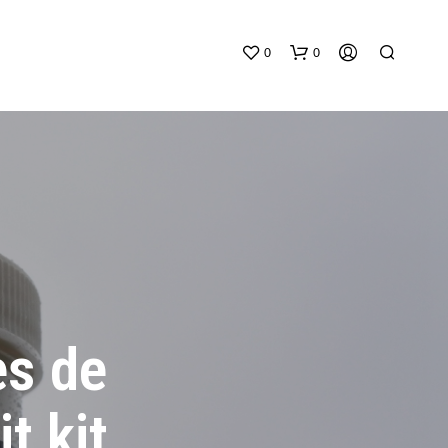
0
0
V
O
T
es de
R
E
P
A
t kit
N
I