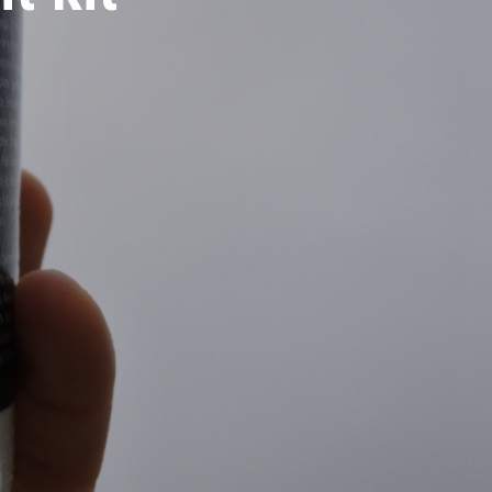
E
R
E
S
T
V
I
D
E
.