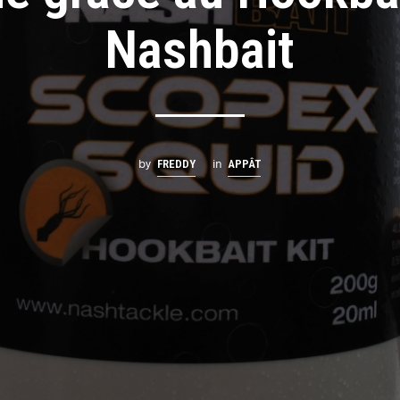
Nashbait
by
in
FREDDY
APPÂT