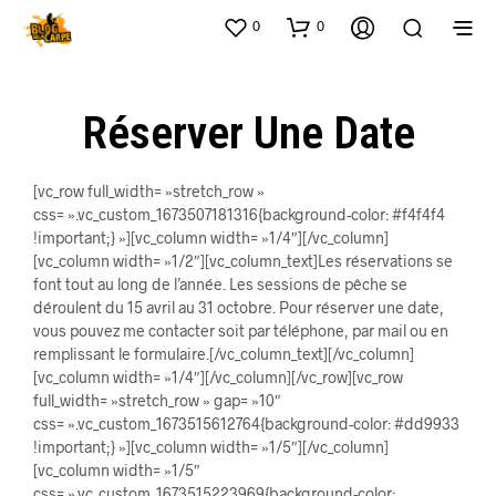
0
0
Réserver Une Date
[vc_row full_width= »stretch_row »
css= ».vc_custom_1673507181316{background-color: #f4f4f4
!important;} »][vc_column width= »1/4″][/vc_column]
[vc_column width= »1/2″][vc_column_text]Les réservations se
font tout au long de l’année. Les sessions de pêche se
déroulent du 15 avril au 31 octobre. Pour réserver une date,
vous pouvez me contacter soit par téléphone, par mail ou en
remplissant le formulaire.[/vc_column_text][/vc_column]
[vc_column width= »1/4″][/vc_column][/vc_row][vc_row
full_width= »stretch_row » gap= »10″
css= ».vc_custom_1673515612764{background-color: #dd9933
!important;} »][vc_column width= »1/5″][/vc_column]
[vc_column width= »1/5″
css= ».vc_custom_1673515223969{background-color: