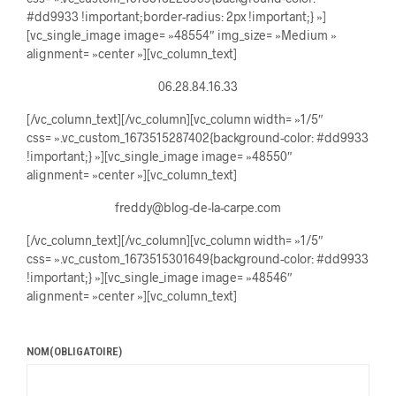
#dd9933 !important;border-radius: 2px !important;} »]
[vc_single_image image= »48554″ img_size= »Medium »
alignment= »center »][vc_column_text]
06.28.84.16.33
[/vc_column_text][/vc_column][vc_column width= »1/5″
css= ».vc_custom_1673515287402{background-color: #dd9933
!important;} »][vc_single_image image= »48550″
alignment= »center »][vc_column_text]
freddy@blog-de-la-carpe.com
[/vc_column_text][/vc_column][vc_column width= »1/5″
css= ».vc_custom_1673515301649{background-color: #dd9933
!important;} »][vc_single_image image= »48546″
alignment= »center »][vc_column_text]
NOM
(OBLIGATOIRE)