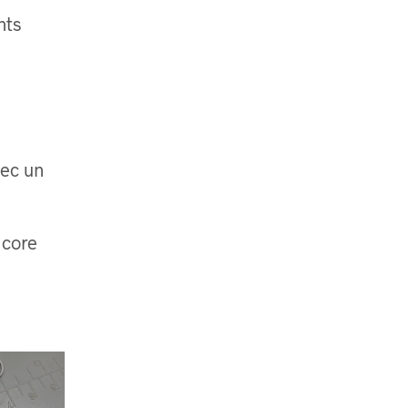
nts
ec un
 core