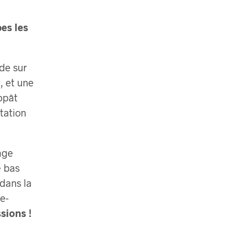
es les
de sur
, et une
ppât
tation
age
e bas
 dans la
e-
sions !