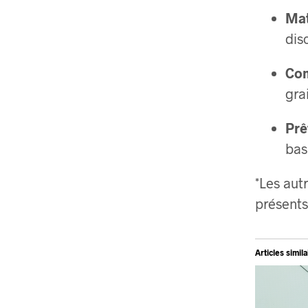
Mat
dis
Com
gra
Prê
bas
*Les aut
présents
Articles simila