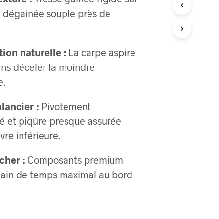
E
t dégainée souple près de
R
E
S
T
ion naturelle :
La carpe aspire
V
I
ans déceler la moindre
D
e.
E
.
lancier :
Pivotement
é et piqûre presque assurée
vre inférieure.
cher :
Composants premium
gain de temps maximal au bord