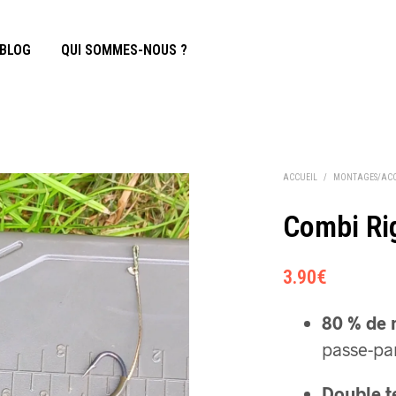
BLOG
QUI SOMMES-NOUS ?
ACCUEIL
/
MONTAGES/ACC
Combi Ri
3.90
€
80 % de 
passe-par
Double te