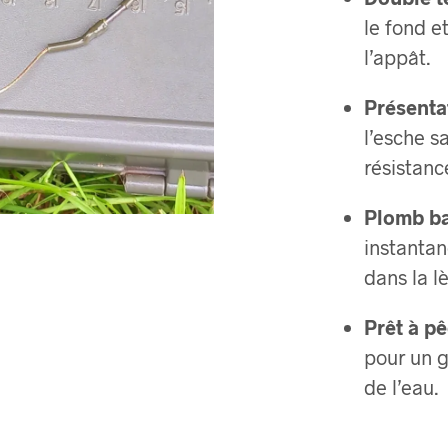
le fond e
l’appât.
Présentat
l’esche s
résistanc
Plomb ba
instantan
dans la lè
Prêt à pê
pour un 
de l’eau.