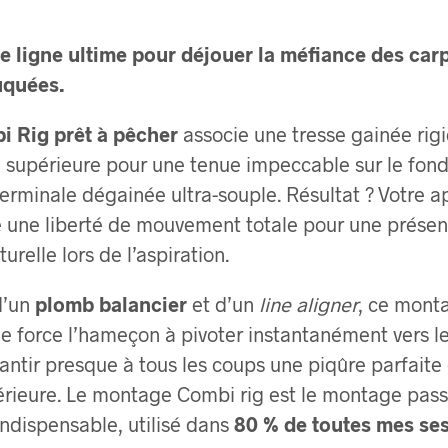
e ligne ultime pour déjouer la méfiance des carp
uquées.
i Rig prêt à pêcher
associe une tresse gainée rigi
e supérieure pour une tenue impeccable sur le fond
terminale dégainée ultra-souple. Résultat ? Votre a
 une liberté de mouvement totale pour une présen
urelle lors de l’aspiration.
d’un
plomb balancier
et d’un
line aligner
, ce mont
e force l’hameçon à pivoter instantanément vers l
antir presque à tous les coups une piqûre parfaite
férieure. Le montage Combi rig est le montage pass
indispensable, utilisé dans
80 % de toutes mes ses