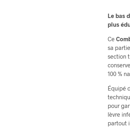
Le bas d
plus éd
Ce
Comb
sa parti
section 
conserve
100 % nat
Équipé 
techniqu
pour gar
lèvre in
partout 