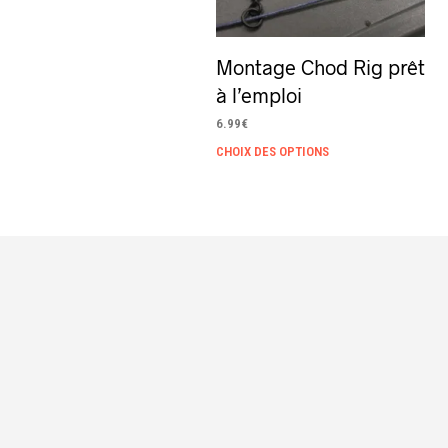
Montage Chod Rig prêt
à l’emploi
6.99
€
Ce
CHOIX DES OPTIONS
produit
a
plusieurs
variations.
Les
options
peuvent
être
choisies
sur