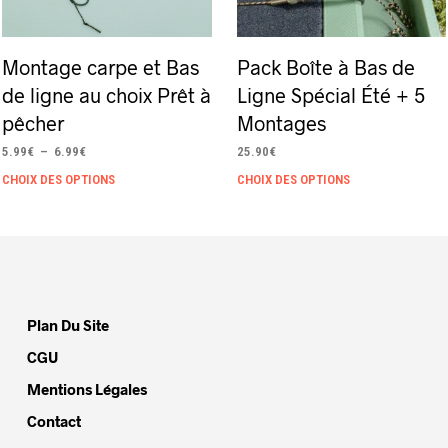
Montage carpe et Bas
Pack Boîte à Bas de
de ligne au choix Prêt à
Ligne Spécial Été + 5
pêcher
Montages
Plage
5.99
€
–
6.99
€
25.90
€
de
Ce
Ce
CHOIX DES OPTIONS
CHOIX DES OPTIONS
prix :
produit
produit
5.99€
à
a
a
6.99€
plusieurs
plusieurs
variations.
variations.
Les
Les
Plan Du Site
options
options
CGU
peuvent
peuvent
Mentions Légales
être
être
Contact
choisies
choisies