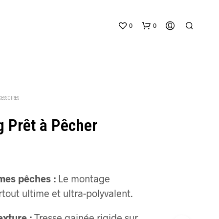
0
0
ESSOIRES
g Prêt à Pêcher
V
O
T
R
mes pêches :
Le montage
E
P
tout ultime et ultra-polyvalent.
A
N
xture :
Tresse gainée rigide sur
I