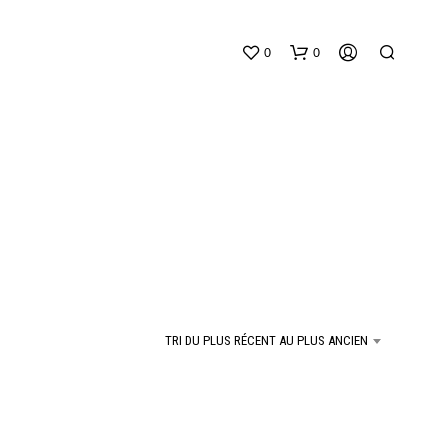
0
0
V
O
T
TRI DU PLUS RÉCENT AU PLUS ANCIEN
R
E
P
A
N
I