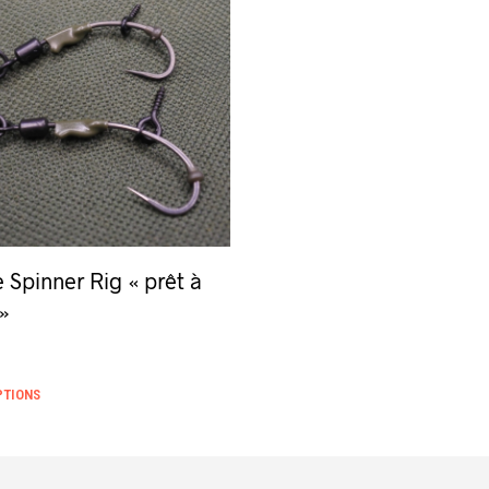
Spinner Rig « prêt à
 »
Ce
PTIONS
produit
a
plusieurs