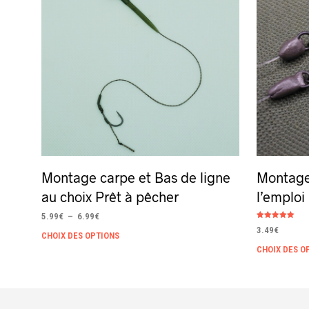
Montage carpe et Bas de ligne
Montage 
au choix Prêt à pêcher
l’emploi
Plage
5.99
€
–
6.99
€
Note
de
Ce
3.49
€
5.00
CHOIX DES OPTIONS
sur 5
prix :
CHOIX DES O
produit
5.99€
à
a
6.99€
plusieurs