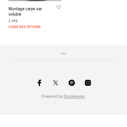
Montage carpe sac
soluble
2.49
€
Ce
CHOIX DES OPTIONS
produit
a
plusieurs
variations.
Les
options
peuvent
être
choisies
sur
la
Powered by
Shopkeeper
.
page
du
produit