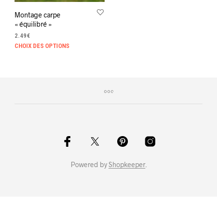
Montage carpe
« équilibré »
2.49
€
Ce
CHOIX DES OPTIONS
produit
a
plusieurs
variations.
Les
options
peuvent
être
choisies
sur
la
Powered by
Shopkeeper
.
page
du
produit